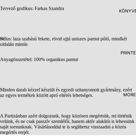
Tervező grafikus: Farkas Szandra
KÖNYV
Stílus: laza szabású fekete, rövid ujjú uniszex pamut póló, mindkét
oldalán mintás
PRINTE
Anyagösszetétel: 100% organikus pamut
Minden darab kézzel készült és egyedi szitanyomott gyártmány, ezért
MORE
az egyes termékek között apró eltérés lehetséges.
A Partizánban azért dolgozunk, hogy közösen megértsük, mi történik
velünk, és ne csak passzív szemlélői, hanem aktív alakítói is lehessünk
saját sorsunknak. Vásárlásoddal te is segíthetsz visszaadni a közös
megértés erejét.