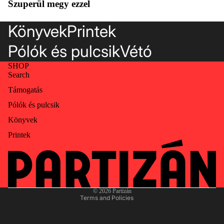
Szuperül megy ezzel
Könyvek
Printek
Pólók és pulcsik
Vétó
SHOP
Search
Támogatás
Pólók és pulcsik
Privacy policy
Könyvek
Contact information
Printek
Terms of service
Refund policy
Shipping policy
Legal notice
© 2026
Partizán
Terms and Policies