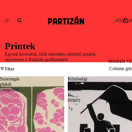
FŐOLD
Printek
Egyedi tervezésű, több méretben elérhető printek,
egyenesen a Partizán grafikusaitól.
MINDEN T
Column gri
Filter
Szorongás
Közösségi
plakát
&
(magenta)
kritikus
II.
(fehér)
PÓLÓK ÉS P