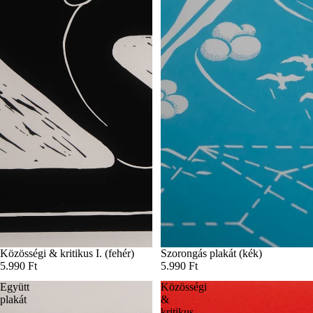
Közösségi & kritikus I. (fehér)
Szorongás plakát (kék)
5.990 Ft
5.990 Ft
Együtt
Közösségi
plakát
&
kritikus