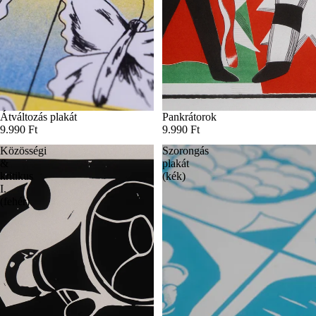
Átváltozás plakát
Pankrátorok
9.990 Ft
9.990 Ft
Közösségi
Szorongás
&
plakát
kritikus
(kék)
I.
(fehér)