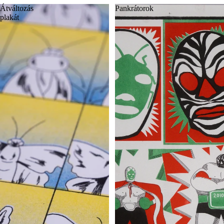
Átváltozás
Pankrátorok
plakát