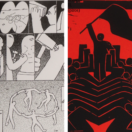
II.
(piros)