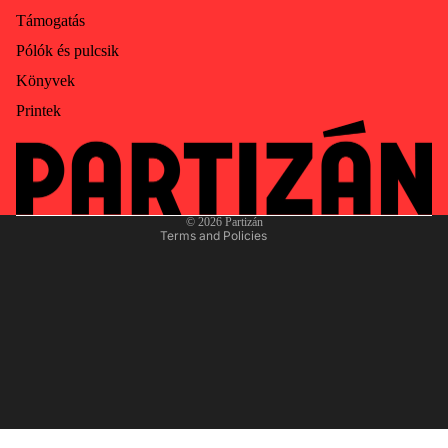
Támogatás
Pólók és pulcsik
Privacy policy
Könyvek
Contact information
Printek
Terms of service
Refund policy
Shipping policy
Legal notice
© 2026
Partizán
Terms and Policies